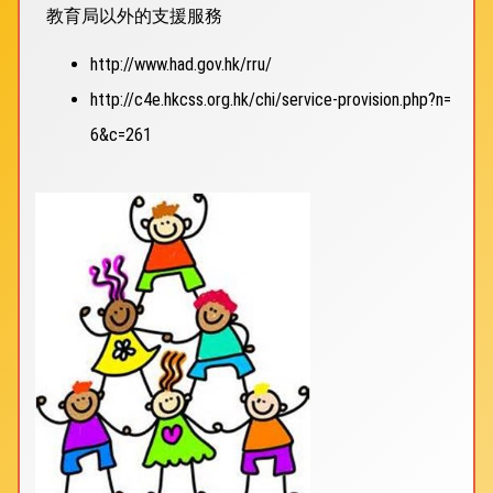
教育局以外的支援服務
http://www.had.gov.hk/rru/
http://c4e.hkcss.org.hk/chi/service-provision.php?n=
6&c=261