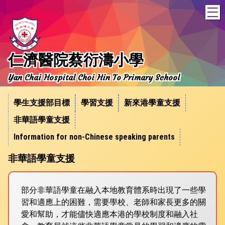
T
仁濟醫院蔡衍濤小學
Yan Chai Hospital Choi Hin To Primary School
學生支援部目標
學習支援
新來港學童支援
非華語學童支援
Information for non-Chinese speaking parents
非華語學童支援
部分非華語學童在融入本地教育體系時出現了一些學
習和適應上的困難，需要學校、老師和家長更多的關
愛和幫助，才能儘快適應本港的學校制度和融入社