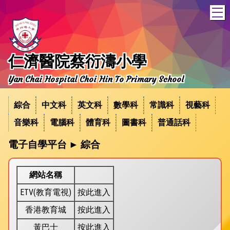
T
仁濟醫院蔡衍濤小學
Yan Chai Hospital Choi Hin To Primary School
綜合
中文科
英文科
數學科
常識科
視藝科
音樂科
電腦科
體育科
圖書科
普通話科
電子自學平台 ► 綜合
網站名稱
ETV(教育電視)
按此進入
香港教育城
按此進入
黃巴士
按此進入