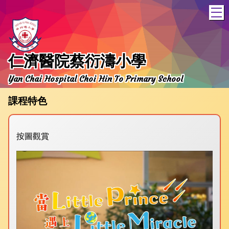
T
仁濟醫院蔡衍濤小學
Yan Chai Hospital Choi Hin To Primary School
課程特色
按圖觀賞