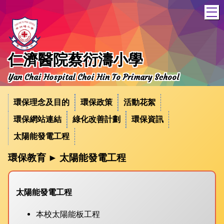
T
仁濟醫院蔡衍濤小學
Yan Chai Hospital Choi Hin To Primary School
環保理念及目的
環保政策
活動花絮
環保網站連結
綠化改善計劃
環保資訊
太陽能發電工程
環保教育 ► 太陽能發電工程
太陽能發電工程
本校太陽能板工程