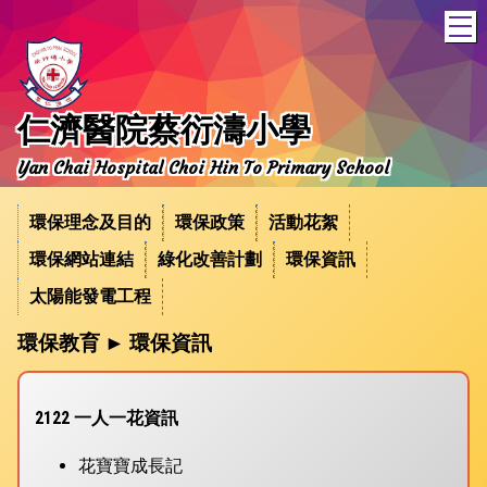
T
仁濟醫院蔡衍濤小學
Yan Chai Hospital Choi Hin To Primary School
環保理念及目的
環保政策
活動花絮
環保網站連結
綠化改善計劃
環保資訊
太陽能發電工程
環保教育 ► 環保資訊
2122 一人一花資訊
花寶寶成長記