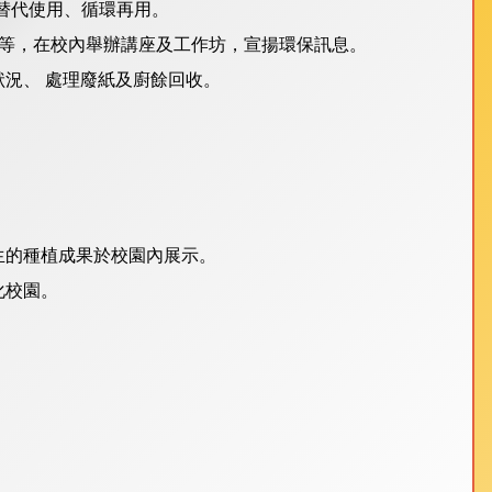
替代使用、循環再用。
」等，在校內舉辦講座及工作坊，宣揚環保訊息。
況、 處理廢紙及廚餘回收。
。
生的種植成果於校園內展示。
化校園。
。