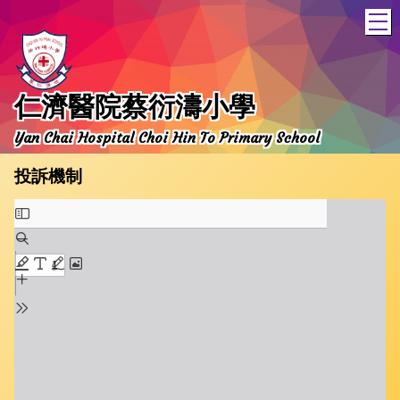
T
仁濟醫院蔡衍濤小學
Yan Chai Hospital Choi Hin To Primary School
投訴機制