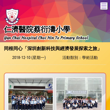
T
仁濟醫院蔡衍濤小學
Yan Chai Hospital Choi Hin To Primary School
同根同心「深圳創新科技與經濟發展探索之旅」
2018-12-10 (星期一)
活動類別：學術活動