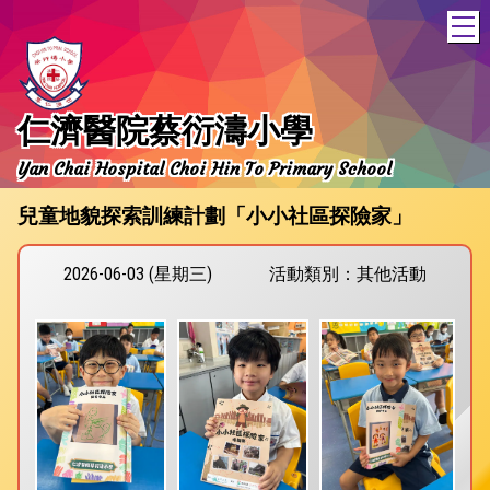
T
仁濟醫院蔡衍濤小學
Yan Chai Hospital Choi Hin To Primary School
兒童地貌探索訓練計劃「小小社區探險家」
2026-06-03 (星期三)
活動類別：其他活動