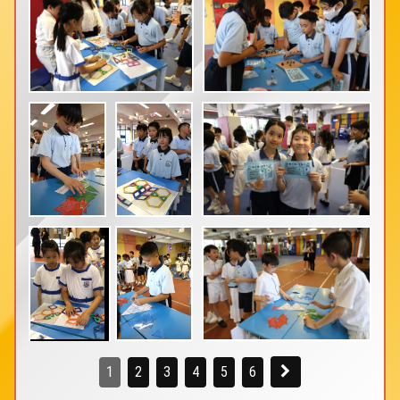
1
2
3
4
5
6