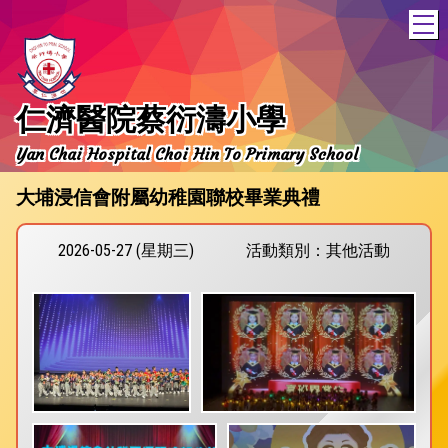
T
仁濟醫院蔡衍濤小學
Yan Chai Hospital Choi Hin To Primary School
大埔浸信會附屬幼稚園聯校畢業典禮
2026-05-27 (星期三)
活動類別：其他活動