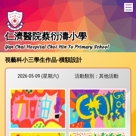
T
仁濟醫院蔡衍濤小學
Yan Chai Hospital Choi Hin To Primary School
視藝科小三學生作品-橫額設計
2026-05-09 (星期六)
活動類別：其他活動