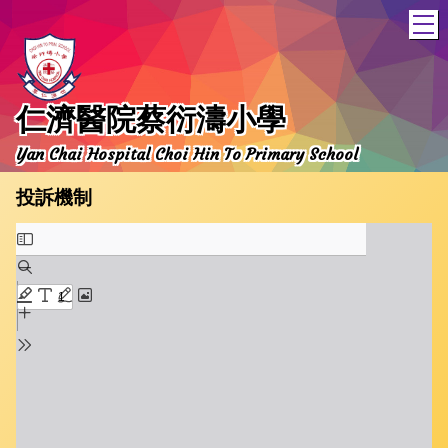
T
仁濟醫院蔡衍濤小學
Yan Chai Hospital Choi Hin To Primary School
投訴機制