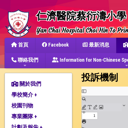
仁濟醫院蔡衍濤小學
Yan Chai Hospital Choi Hin To Pri
首頁
Facebook
最新消息
聯絡我們
Information for Non-Chine
投訴機制
關於我們
學校簡介 +
校園刊物
辦學宗旨與簡史
仁濟教育簡介
專業團隊 +
本校捐建人介紹
計劃及報告 +
教師團隊