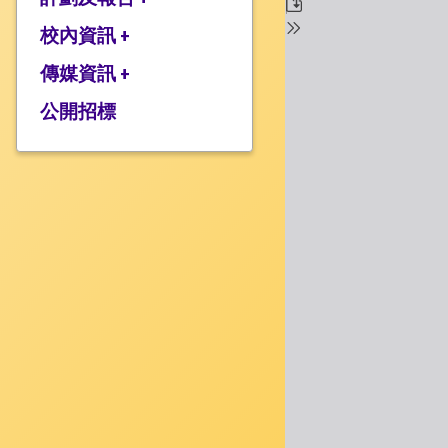
校監的話
行政架構
校內資訊 +
2025-2026年度計劃
校長的話
2024-2025年度報告
傳媒資訊 +
學校設施
2024-2025年度計劃
校服樣式
公開招標
媒體報道
2023-2024 年度報告
校曆表
衍濤頻道
2023-2024年度計劃
上課時間表
2022-2023 年度報告
歸程隊路線
2022-2023 年度計劃
家課政策
三年學校發展計劃
評估政策
應急計劃
投訴機制
校歌