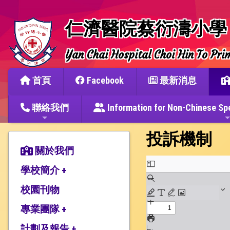
仁濟醫院蔡衍濤小學
Yan Chai Hospital Choi Hin To Pri
首頁
Facebook
最新消息
聯絡我們
Information for Non-Chine
投訴機制
關於我們
學校簡介 +
校園刊物
辦學宗旨與簡史
仁濟教育簡介
專業團隊 +
本校捐建人介紹
計劃及報告 +
教師團隊