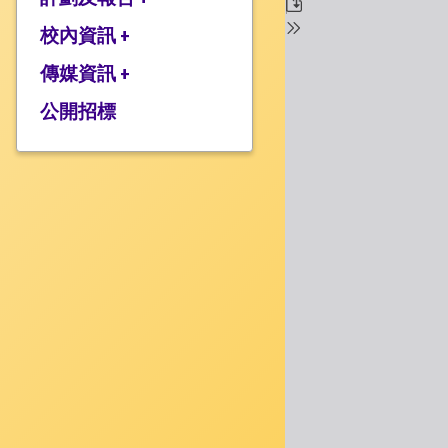
校監的話
行政架構
校內資訊 +
2025-2026年度計劃
校長的話
2024-2025年度報告
傳媒資訊 +
學校設施
2024-2025年度計劃
校服樣式
公開招標
媒體報道
2023-2024 年度報告
校曆表
衍濤頻道
2023-2024年度計劃
上課時間表
2022-2023 年度報告
歸程隊路線
2022-2023 年度計劃
家課政策
三年學校發展計劃
評估政策
應急計劃
投訴機制
校歌