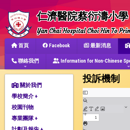
仁濟醫院蔡衍濤小學
Yan Chai Hospital Choi Hin To Pri
首頁
Facebook
最新消息
聯絡我們
Information for Non-Chine
投訴機制
關於我們
學校簡介 +
校園刊物
辦學宗旨與簡史
仁濟教育簡介
專業團隊 +
本校捐建人介紹
計劃及報告 +
教師團隊