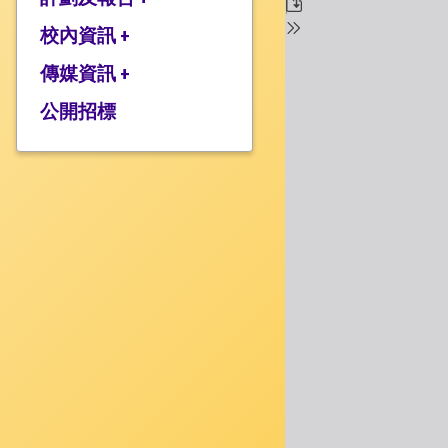
校監的話
行政架構
校內資訊 +
2025-2026年度計劃
校長的話
2024-2025年度報告
傳媒資訊 +
學校設施
2024-2025年度計劃
校服樣式
公開招標
媒體報道
2023-2024 年度報告
校曆表
衍濤頻道
2023-2024年度計劃
上課時間表
2022-2023 年度報告
歸程隊路線
2022-2023 年度計劃
家課政策
三年學校發展計劃
評估政策
應急計劃
投訴機制
校歌