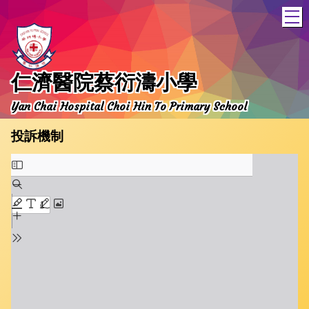
T
仁濟醫院蔡衍濤小學
Yan Chai Hospital Choi Hin To Primary School
投訴機制