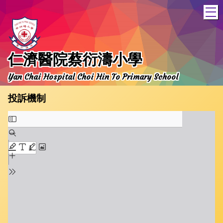
T
仁濟醫院蔡衍濤小學
Yan Chai Hospital Choi Hin To Primary School
投訴機制