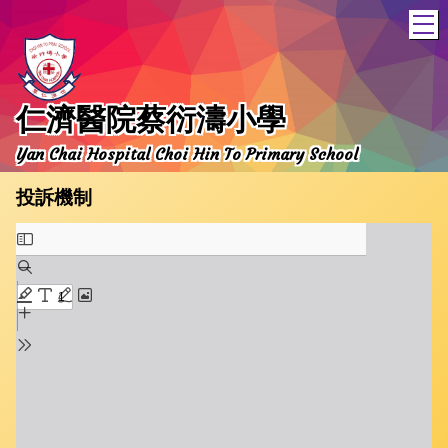
T
仁濟醫院蔡衍濤小學
Yan Chai Hospital Choi Hin To Primary School
投訴機制