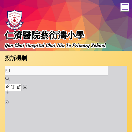
T
仁濟醫院蔡衍濤小學
Yan Chai Hospital Choi Hin To Primary School
投訴機制