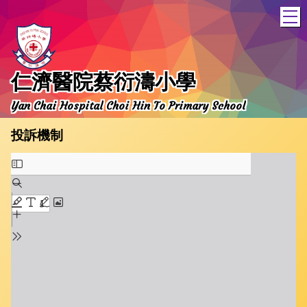
T
仁濟醫院蔡衍濤小學
Yan Chai Hospital Choi Hin To Primary School
投訴機制