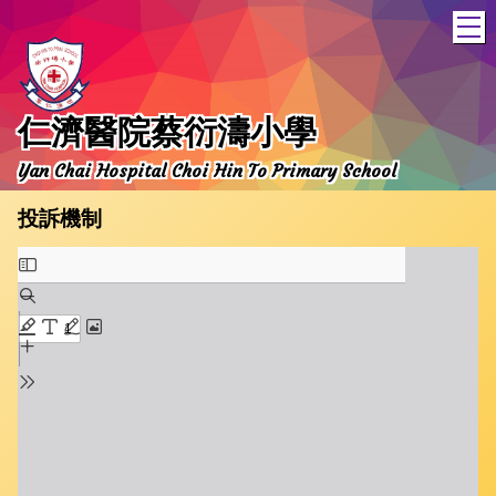
T
仁濟醫院蔡衍濤小學
Yan Chai Hospital Choi Hin To Primary School
投訴機制