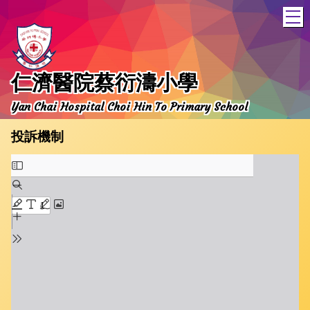
T
仁濟醫院蔡衍濤小學
Yan Chai Hospital Choi Hin To Primary School
投訴機制