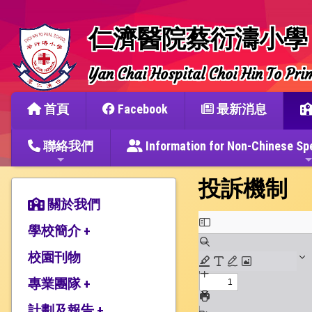
仁濟醫院蔡衍濤小學
Yan Chai Hospital Choi Hin To Pri
首頁
Facebook
最新消息
聯絡我們
Information for Non-Chine
投訴機制
關於我們
學校簡介 +
校園刊物
辦學宗旨與簡史
仁濟教育簡介
專業團隊 +
本校捐建人介紹
計劃及報告 +
教師團隊