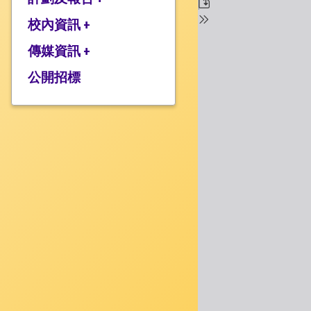
校監的話
行政架構
校內資訊 +
2025-2026年度計劃
校長的話
2024-2025年度報告
傳媒資訊 +
學校設施
2024-2025年度計劃
校服樣式
公開招標
媒體報道
2023-2024 年度報告
校曆表
衍濤頻道
2023-2024年度計劃
上課時間表
2022-2023 年度報告
歸程隊路線
2022-2023 年度計劃
家課政策
三年學校發展計劃
評估政策
應急計劃
投訴機制
校歌