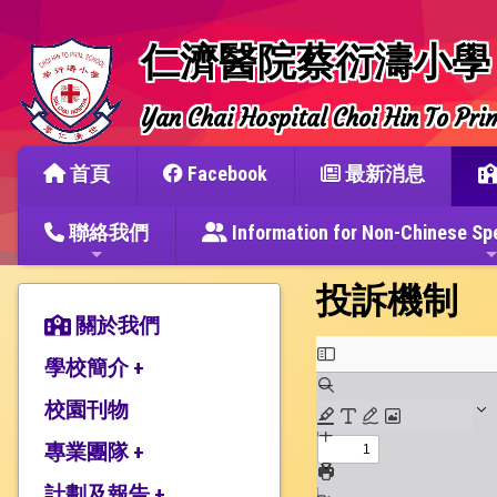
仁濟醫院蔡衍濤小學
Yan Chai Hospital Choi Hin To Pri
首頁
Facebook
最新消息
聯絡我們
Information for Non-Chine
投訴機制
關於我們
學校簡介 +
校園刊物
辦學宗旨與簡史
仁濟教育簡介
專業團隊 +
本校捐建人介紹
計劃及報告 +
教師團隊