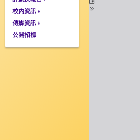
校監的話
行政架構
校內資訊 +
2025-2026年度計劃
校長的話
2024-2025年度報告
傳媒資訊 +
學校設施
2024-2025年度計劃
校服樣式
公開招標
媒體報道
2023-2024 年度報告
校曆表
衍濤頻道
2023-2024年度計劃
上課時間表
2022-2023 年度報告
歸程隊路線
2022-2023 年度計劃
家課政策
三年學校發展計劃
評估政策
應急計劃
投訴機制
校歌