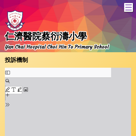
T
仁濟醫院蔡衍濤小學
Yan Chai Hospital Choi Hin To Primary School
投訴機制