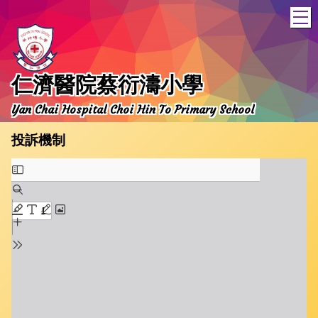
T
仁濟醫院蔡衍濤小學
Yan Chai Hospital Choi Hin To Primary School
投訴機制