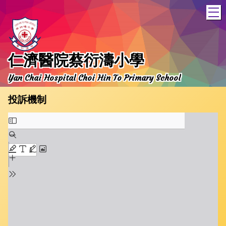
T
仁濟醫院蔡衍濤小學
Yan Chai Hospital Choi Hin To Primary School
投訴機制