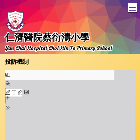
T
仁濟醫院蔡衍濤小學
Yan Chai Hospital Choi Hin To Primary School
投訴機制