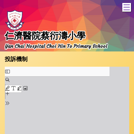
T
仁濟醫院蔡衍濤小學
Yan Chai Hospital Choi Hin To Primary School
投訴機制