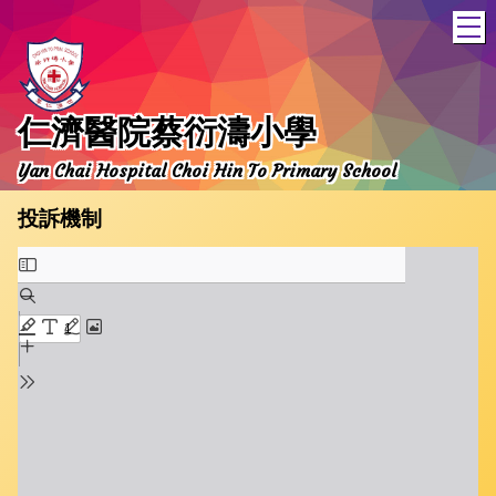
T
仁濟醫院蔡衍濤小學
Yan Chai Hospital Choi Hin To Primary School
投訴機制