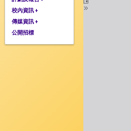
校監的話
行政架構
校內資訊 +
2025-2026年度計劃
校長的話
2024-2025年度報告
傳媒資訊 +
學校設施
2024-2025年度計劃
校服樣式
公開招標
媒體報道
2023-2024 年度報告
校曆表
衍濤頻道
2023-2024年度計劃
上課時間表
2022-2023 年度報告
歸程隊路線
2022-2023 年度計劃
家課政策
三年學校發展計劃
評估政策
應急計劃
投訴機制
校歌