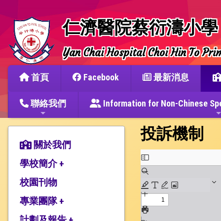
仁濟醫院蔡衍濤小學
Yan Chai Hospital Choi Hin To Pri
首頁
Facebook
最新消息
聯絡我們
Information for Non-Chine
投訴機制
關於我們
學校簡介 +
校園刊物
辦學宗旨與簡史
仁濟教育簡介
專業團隊 +
本校捐建人介紹
計劃及報告 +
教師團隊