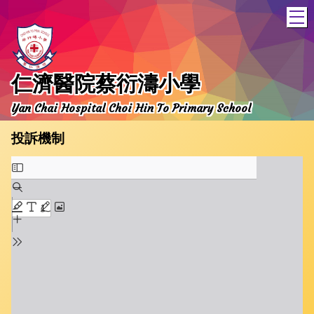
T
仁濟醫院蔡衍濤小學
Yan Chai Hospital Choi Hin To Primary School
投訴機制