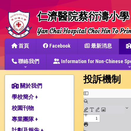
仁濟醫院蔡衍濤小學
Yan Chai Hospital Choi Hin To Pri
首頁
Facebook
最新消息
聯絡我們
Information for Non-Chine
投訴機制
關於我們
學校簡介 +
校園刊物
辦學宗旨與簡史
仁濟教育簡介
專業團隊 +
本校捐建人介紹
計劃及報告 +
教師團隊