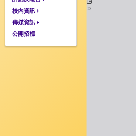
校監的話
行政架構
校內資訊 +
2025-2026年度計劃
校長的話
2024-2025年度報告
傳媒資訊 +
學校設施
2024-2025年度計劃
校服樣式
公開招標
媒體報道
2023-2024 年度報告
校曆表
衍濤頻道
2023-2024年度計劃
上課時間表
2022-2023 年度報告
歸程隊路線
2022-2023 年度計劃
家課政策
三年學校發展計劃
評估政策
應急計劃
投訴機制
校歌