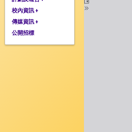
校監的話
行政架構
校內資訊 +
2025-2026年度計劃
校長的話
2024-2025年度報告
傳媒資訊 +
學校設施
2024-2025年度計劃
校服樣式
公開招標
媒體報道
2023-2024 年度報告
校曆表
衍濤頻道
2023-2024年度計劃
上課時間表
2022-2023 年度報告
歸程隊路線
2022-2023 年度計劃
家課政策
三年學校發展計劃
評估政策
應急計劃
投訴機制
校歌