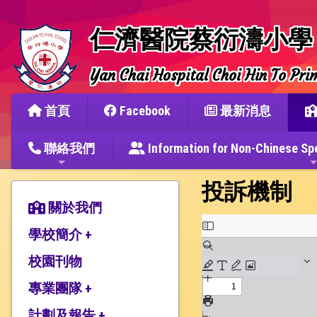
仁濟醫院蔡衍濤小學
Yan Chai Hospital Choi Hin To Pri
首頁
Facebook
最新消息
聯絡我們
Information for Non-Chine
投訴機制
關於我們
學校簡介 +
校園刊物
辦學宗旨與簡史
仁濟教育簡介
專業團隊 +
本校捐建人介紹
計劃及報告 +
教師團隊