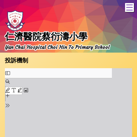
T
仁濟醫院蔡衍濤小學
Yan Chai Hospital Choi Hin To Primary School
投訴機制