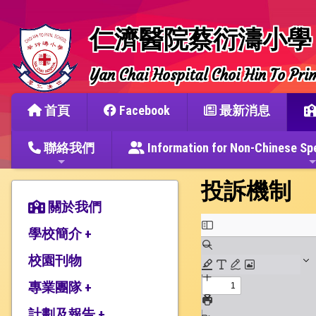
仁濟醫院蔡衍濤小學
Yan Chai Hospital Choi Hin To Pri
首頁
Facebook
最新消息
聯絡我們
Information for Non-Chine
投訴機制
關於我們
學校簡介 +
校園刊物
辦學宗旨與簡史
仁濟教育簡介
專業團隊 +
本校捐建人介紹
計劃及報告 +
教師團隊