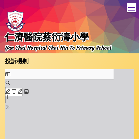
T
仁濟醫院蔡衍濤小學
Yan Chai Hospital Choi Hin To Primary School
投訴機制