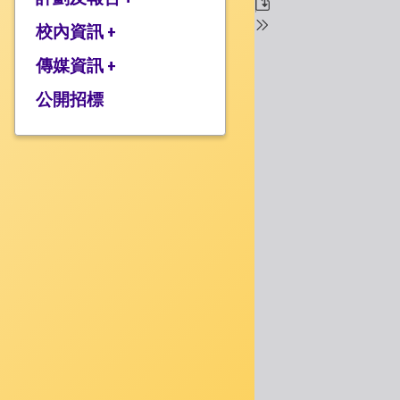
校監的話
行政架構
校內資訊 +
2025-2026年度計劃
校長的話
2024-2025年度報告
傳媒資訊 +
學校設施
2024-2025年度計劃
校服樣式
公開招標
媒體報道
2023-2024 年度報告
校曆表
衍濤頻道
2023-2024年度計劃
上課時間表
2022-2023 年度報告
歸程隊路線
2022-2023 年度計劃
家課政策
三年學校發展計劃
評估政策
應急計劃
投訴機制
校歌