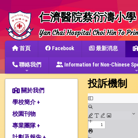
仁濟醫院蔡衍濤小學
Yan Chai Hospital Choi Hin To Pri
首頁
Facebook
最新消息
聯絡我們
Information for Non-Chine
投訴機制
關於我們
學校簡介 +
校園刊物
辦學宗旨與簡史
仁濟教育簡介
專業團隊 +
本校捐建人介紹
計劃及報告 +
教師團隊