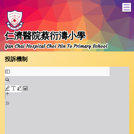
T
仁濟醫院蔡衍濤小學
Yan Chai Hospital Choi Hin To Primary School
投訴機制