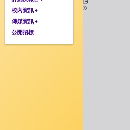
校監的話
行政架構
校內資訊 +
2025-2026年度計劃
校長的話
2024-2025年度報告
傳媒資訊 +
學校設施
2024-2025年度計劃
校服樣式
公開招標
媒體報道
2023-2024 年度報告
校曆表
衍濤頻道
2023-2024年度計劃
上課時間表
2022-2023 年度報告
歸程隊路線
2022-2023 年度計劃
家課政策
三年學校發展計劃
評估政策
應急計劃
投訴機制
校歌