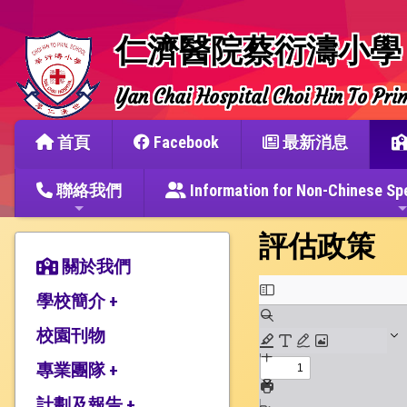
仁濟醫院蔡衍濤小學
Yan Chai Hospital Choi Hin To Pri
首頁
Facebook
最新消息
聯絡我們
Information for Non-Chine
評估政策
關於我們
學校簡介 +
校園刊物
辦學宗旨與簡史
仁濟教育簡介
專業團隊 +
本校捐建人介紹
計劃及報告 +
教師團隊