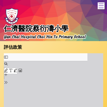
T
仁濟醫院蔡衍濤小學
Yan Chai Hospital Choi Hin To Primary School
評估政策