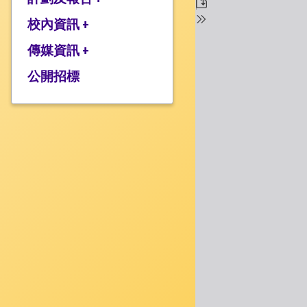
校監的話
行政架構
校內資訊 +
2025-2026年度計劃
校長的話
2024-2025年度報告
傳媒資訊 +
學校設施
2024-2025年度計劃
校服樣式
公開招標
媒體報道
2023-2024 年度報告
校曆表
衍濤頻道
2023-2024年度計劃
上課時間表
2022-2023 年度報告
歸程隊路線
2022-2023 年度計劃
家課政策
三年學校發展計劃
評估政策
應急計劃
投訴機制
校歌