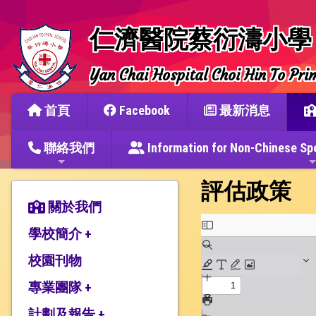
仁濟醫院蔡衍濤小學
Yan Chai Hospital Choi Hin To Pri
首頁
Facebook
最新消息
聯絡我們
Information for Non-Chine
評估政策
關於我們
學校簡介 +
校園刊物
辦學宗旨與簡史
仁濟教育簡介
專業團隊 +
本校捐建人介紹
計劃及報告 +
教師團隊