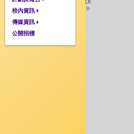
校監的話
行政架構
校內資訊 +
2025-2026年度計劃
校長的話
2024-2025年度報告
傳媒資訊 +
學校設施
2024-2025年度計劃
校服樣式
公開招標
媒體報道
2023-2024 年度報告
校曆表
衍濤頻道
2023-2024年度計劃
上課時間表
2022-2023 年度報告
歸程隊路線
2022-2023 年度計劃
家課政策
三年學校發展計劃
評估政策
應急計劃
投訴機制
校歌