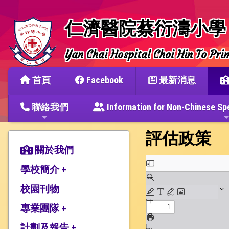
仁濟醫院蔡衍濤小學
Yan Chai Hospital Choi Hin To Pri
首頁
Facebook
最新消息
聯絡我們
Information for Non-Chine
評估政策
關於我們
學校簡介 +
校園刊物
辦學宗旨與簡史
仁濟教育簡介
專業團隊 +
本校捐建人介紹
計劃及報告 +
教師團隊