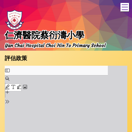
T
仁濟醫院蔡衍濤小學
Yan Chai Hospital Choi Hin To Primary School
評估政策