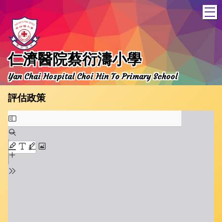
T
仁濟醫院蔡衍濤小學
Yan Chai Hospital Choi Hin To Primary School
評估政策