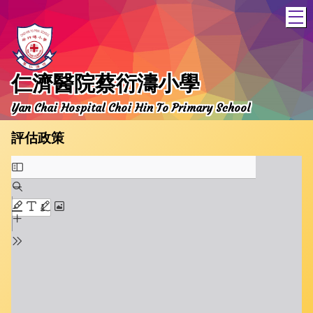
T
仁濟醫院蔡衍濤小學
Yan Chai Hospital Choi Hin To Primary School
評估政策