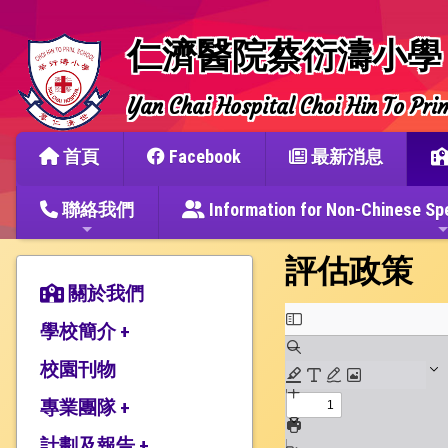
仁濟醫院蔡衍濤小學
Yan Chai Hospital Choi Hin To Pri
首頁
Facebook
最新消息
聯絡我們
Information for Non-Chine
評估政策
關於我們
學校簡介 +
校園刊物
辦學宗旨與簡史
仁濟教育簡介
專業團隊 +
本校捐建人介紹
計劃及報告 +
教師團隊