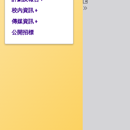
校監的話
行政架構
校內資訊 +
2025-2026年度計劃
校長的話
2024-2025年度報告
傳媒資訊 +
學校設施
2024-2025年度計劃
校服樣式
公開招標
媒體報道
2023-2024 年度報告
校曆表
衍濤頻道
2023-2024年度計劃
上課時間表
2022-2023 年度報告
歸程隊路線
2022-2023 年度計劃
家課政策
三年學校發展計劃
評估政策
應急計劃
投訴機制
校歌