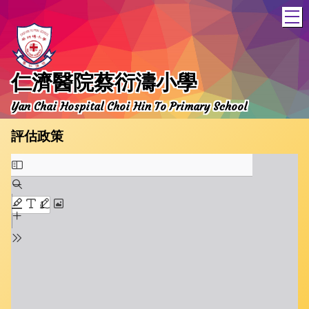
T
仁濟醫院蔡衍濤小學
Yan Chai Hospital Choi Hin To Primary School
評估政策