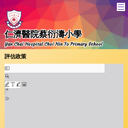
T
仁濟醫院蔡衍濤小學
Yan Chai Hospital Choi Hin To Primary School
評估政策